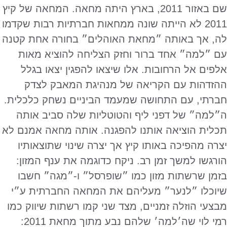
שם באזור 2011, בארץ היתה מחאה. המחאה של קיץ
2011 לא הייתה שונה ממחאות חברתיות רבות שקדמו
לה, אך באותה ״מחאת האוהלים״ בחורה אחת קטנה
עם ״למה״ אחד ברור וחזק הצליחה להוציא מאות
אלפים אל הרחובות. אלו שיצאו להפגין יצאו בגלל
ההזדהות עם הקריאה של מנהיגת המאבק לצדק
חברתי, עם התחושה שמעמד הביניים נשחק כלכלית.
ה״למה״ של דפני ליף והטוטליות שלה סביב אותה
תכלית הוציאה אותנו להפגנה. אותה מחאה אמנם לא
יצרה מהפיכה באותו קיץ אך יצרה שינוי שתוצאותיו
הורגשו למשך זמן רב. ניקח כדוגמה את ענף המזון:
בזמן שרשתות מזון כמו ״שופרסל״ ו-״מגה״ חשבו
שיוכלו ״לנער״ מעליהם את המחאה החברתית ע״י
מבצעי הוזלה זמניים, מצד שני קמו רשתות שיווק כמו
רמי לוי שה׳למה׳ שלהם נבע מתוך מחאת 2011: