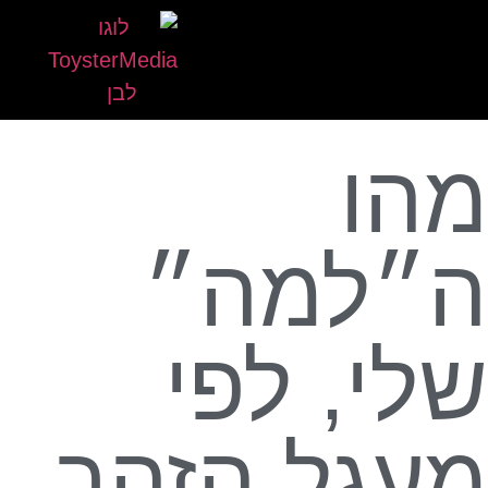
מהו
ה״למה״
שלי, לפי
מעגל הזהב