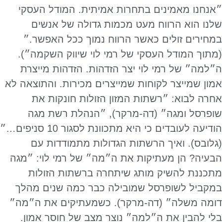
״אנחנו מאמינים בתחרות אמיתית. המודל העסקי
שלנו הוא הרווח מעט מכמות גדולה של אנשים
במחירים זולים כאשר הרווח נמוך ככל האפשר.״
(מתוך המודל העסקי של רמי לוי שיווק השקמה״).
ה״למה״ של רמי לוי יצר הזדהות. הזדהות מייצרת
אמון שמייצר לקוחות שמייצרים מכירות. והתוצאה לא
אחרה לבוא: ״רשתות המזון הזולות חונקות את
שופרסל ומגה״ (דה-מרקר), ״הנהלת רשת מגה
הודיעה לעובדים כי היא מתכוונת לסגור 10 סניפים…״
(גלובס). ואיך הרשתות הגדולות מתמודדות עם
הבעיה? הן מעתיקות את ה״מה״ של רמי לוי: ״מגה
מתכננת להשיק מותג שיתחרה ברשתות הזולות
במקביל לשופרסל שמובילה כבר כמה שנים מהלך
דומה משלה״ (דה-מרקר). כשמעתיקים את ה״מה״
בלי להבין את ה״למה״ נוצר מצב של חוסר אמון.