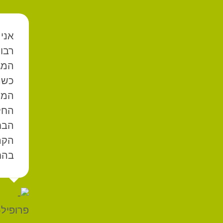
אני
המגז
כשה
המו
החל
הבח
הקר
בהח